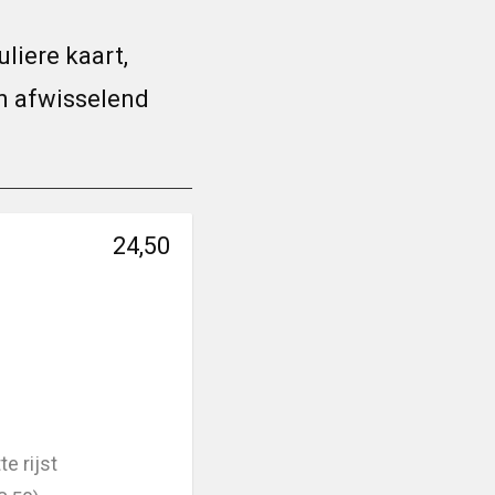
liere kaart,
en afwisselend
24,50
te rijst